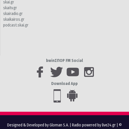
skai.gr
skaitv.gr
skairadio.gr
skaikairos.gr
podcast.skai.gr
bwinΣΠΟΡ FM Social
Download App
Designed & Developed by Gloman S.A.
|
Radio powered by live24.gr
| ©