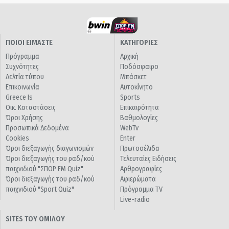
ΠΟΙΟΙ ΕΙΜΑΣΤΕ
ΚΑΤΗΓΟΡΙΕΣ
Πρόγραμμα
Αρχική
Συχνότητες
Ποδόσφαιρο
Δελτία τύπου
Μπάσκετ
Επικοινωνία
Αυτοκίνητο
Greece Is
Sports
Οικ. Καταστάσεις
Επικαιρότητα
Όροι Χρήσης
Βαθμολογίες
Προσωπικά Δεδομένα
WebTv
Cookies
Enter
Όροι διεξαγωγής διαγωνισμών
Πρωτοσέλιδα
Όροι διεξαγωγής του ραδ/κού
Τελευταίες Ειδήσεις
παιχνιδιού "ΣΠΟΡ FM Quiz"
Αρθρογραφίες
Όροι διεξαγωγής του ραδ/κού
Αφιερώματα
παιχνιδιού "Sport Quiz"
Πρόγραμμα TV
Live-radio
SITES ΤΟΥ ΟΜΙΛΟΥ