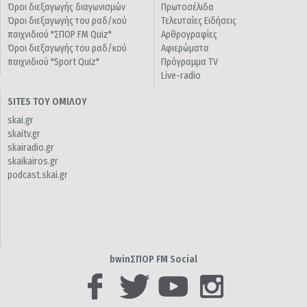
Όροι διεξαγωγής διαγωνισμών
Πρωτοσέλιδα
Όροι διεξαγωγής του ραδ/κού
Τελευταίες Ειδήσεις
παιχνιδιού "ΣΠΟΡ FM Quiz"
Αρθρογραφίες
Όροι διεξαγωγής του ραδ/κού
Αφιερώματα
παιχνιδιού "Sport Quiz"
Πρόγραμμα TV
Live-radio
SITES ΤΟΥ ΟΜΙΛΟΥ
skai.gr
skaitv.gr
skairadio.gr
skaikairos.gr
podcast.skai.gr
bwinΣΠΟΡ FM Social