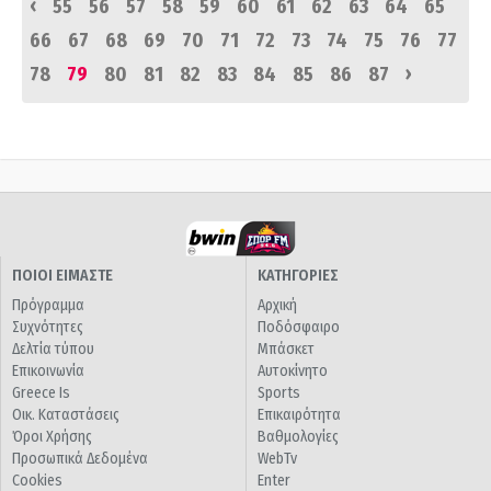
‹
55
56
57
58
59
60
61
62
63
64
65
66
67
68
69
70
71
72
73
74
75
76
77
›
78
79
80
81
82
83
84
85
86
87
ΠΟΙΟΙ ΕΙΜΑΣΤΕ
ΚΑΤΗΓΟΡΙΕΣ
Πρόγραμμα
Αρχική
Συχνότητες
Ποδόσφαιρο
Δελτία τύπου
Μπάσκετ
Επικοινωνία
Αυτοκίνητο
Greece Is
Sports
Οικ. Καταστάσεις
Επικαιρότητα
Όροι Χρήσης
Βαθμολογίες
Προσωπικά Δεδομένα
WebTv
Cookies
Enter