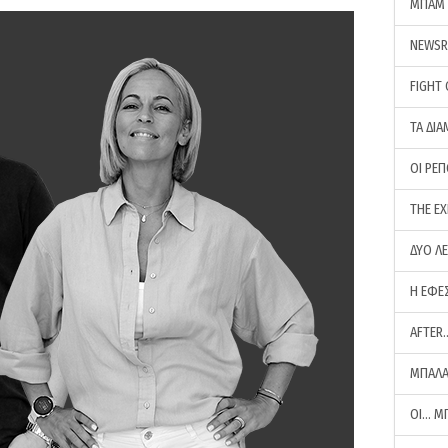
ΜΠΑΜ 
NEWS
FIGHT
ΤΑ ΔΙΑ
ΟΙ ΡΕ
THE E
ΔΥΟ Λ
Η ΕΦΕ
AFTER
ΜΠΑΛΑ
ΟΙ… Μ