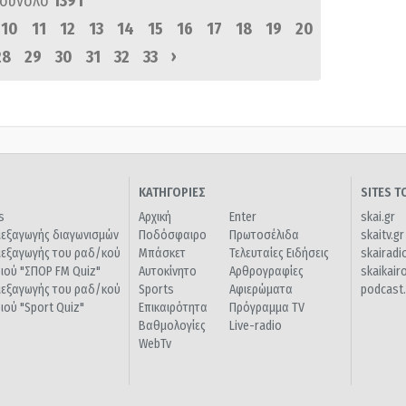
 σύνολο
1391
10
11
12
13
14
15
16
17
18
19
20
›
28
29
30
31
32
33
ΚΑΤΗΓΟΡΙΕΣ
SITES 
s
Αρχική
Enter
skai.gr
ιεξαγωγής διαγωνισμών
Ποδόσφαιρο
Πρωτοσέλιδα
skaitv.gr
ιεξαγωγής του ραδ/κού
Μπάσκετ
Τελευταίες Ειδήσεις
skairadi
διού "ΣΠΟΡ FM Quiz"
Αυτοκίνητο
Αρθρογραφίες
skaikair
ιεξαγωγής του ραδ/κού
Sports
Αφιερώματα
podcast.
διού "Sport Quiz"
Επικαιρότητα
Πρόγραμμα TV
Βαθμολογίες
Live-radio
WebTv