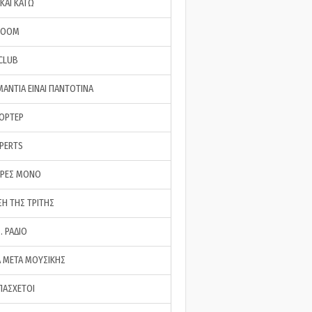
ΚΑΙ ΚΑΤΩ
ROOM
 CLUB
ΜΑΝΤΙΑ ΕΙΝΑΙ ΠΑΝΤΟΤΙΝΑ
ΠΟΡΤΕΡ
XPERTS
ΕΡΕΣ ΜΟΝΟ
ΣΗ ΤΗΣ ΤΡΙΤΗΣ
… ΡΑΔΙΟ
 ΜΕΤΑ ΜΟΥΣΙΚΗΣ
ΠΑΣΧΕΤΟΙ