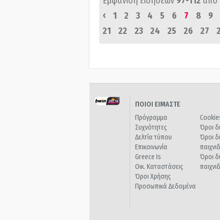
Εμφάνιση ειδήσεων
97-112
από
‹
1
2
3
4
5
6
7
8
9
21
22
23
24
25
26
27
ΠΟΙΟΙ ΕΙΜΑΣΤΕ
Πρόγραμμα
Cookie
Συχνότητες
Όροι δ
Δελτία τύπου
Όροι δ
Επικοινωνία
παιχνι
Greece Is
Όροι δ
Οικ. Καταστάσεις
παιχνι
Όροι Χρήσης
Προσωπικά Δεδομένα