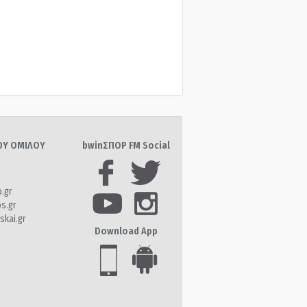
ΤΟΥ ΟΜΙΛΟΥ
bwinΣΠΟΡ FM Social
o.gr
os.gr
skai.gr
Download App