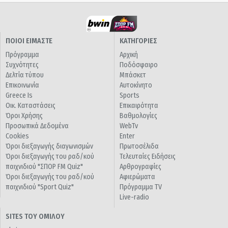
ΠΟΙΟΙ ΕΙΜΑΣΤΕ
ΚΑΤΗΓΟΡΙΕΣ
Πρόγραμμα
Αρχική
Συχνότητες
Ποδόσφαιρο
Δελτία τύπου
Μπάσκετ
Επικοινωνία
Αυτοκίνητο
Greece Is
Sports
Οικ. Καταστάσεις
Επικαιρότητα
Όροι Χρήσης
Βαθμολογίες
Προσωπικά Δεδομένα
WebTv
Cookies
Enter
Όροι διεξαγωγής διαγωνισμών
Πρωτοσέλιδα
Όροι διεξαγωγής του ραδ/κού
Τελευταίες Ειδήσεις
παιχνιδιού "ΣΠΟΡ FM Quiz"
Αρθρογραφίες
Όροι διεξαγωγής του ραδ/κού
Αφιερώματα
παιχνιδιού "Sport Quiz"
Πρόγραμμα TV
Live-radio
SITES ΤΟΥ ΟΜΙΛΟΥ