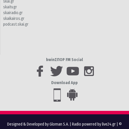
skai.gr
skaitv.gr
skairadio.gr
skaikairos.gr
podcast.skai.gr
bwinΣΠΟΡ FM Social
Download App
Designed & Developed by Gloman S.A.
|
Radio powered by live24.gr
| ©