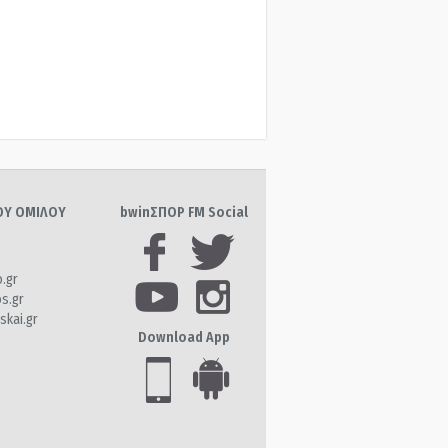
ΤΟΥ ΟΜΙΛΟΥ
bwinΣΠΟΡ FM Social
o.gr
os.gr
skai.gr
Download App