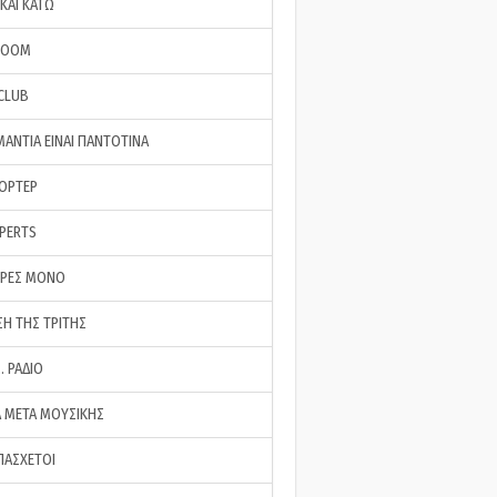
ΚΑΙ ΚΑΤΩ
ROOM
 CLUB
ΜΑΝΤΙΑ ΕΙΝΑΙ ΠΑΝΤΟΤΙΝΑ
ΠΟΡΤΕΡ
XPERTS
ΕΡΕΣ ΜΟΝΟ
ΣΗ ΤΗΣ ΤΡΙΤΗΣ
… ΡΑΔΙΟ
 ΜΕΤΑ ΜΟΥΣΙΚΗΣ
ΠΑΣΧΕΤΟΙ