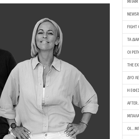
ΜΠΑΜ 
NEWS
FIGHT
ΤΑ ΔΙΑ
ΟΙ ΡΕ
THE E
ΔΥΟ Λ
Η ΕΦΕ
AFTER
ΜΠΑΛΑ
ΟΙ… Μ