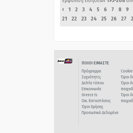
Εμφάνιση ειδήσεων
193-208
απ
‹
1
2
3
4
5
6
7
8
9
21
22
23
24
25
26
27
ΠΟΙΟΙ ΕΙΜΑΣΤΕ
Πρόγραμμα
Cookie
Συχνότητες
Όροι δ
Δελτία τύπου
Όροι δ
Επικοινωνία
παιχνι
Greece Is
Όροι δ
Οικ. Καταστάσεις
παιχνι
Όροι Χρήσης
Προσωπικά Δεδομένα