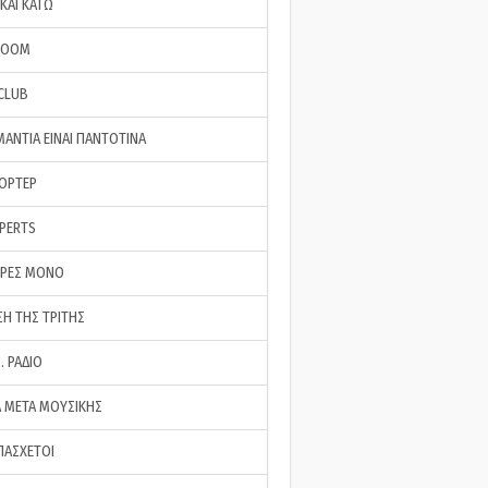
ΚΑΙ ΚΑΤΩ
ROOM
 CLUB
ΜΑΝΤΙΑ ΕΙΝΑΙ ΠΑΝΤΟΤΙΝΑ
ΠΟΡΤΕΡ
XPERTS
ΕΡΕΣ ΜΟΝΟ
ΣΗ ΤΗΣ ΤΡΙΤΗΣ
… ΡΑΔΙΟ
 ΜΕΤΑ ΜΟΥΣΙΚΗΣ
ΠΑΣΧΕΤΟΙ