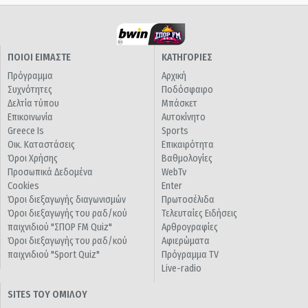
ΠΟΙΟΙ ΕΙΜΑΣΤΕ
ΚΑΤΗΓΟΡΙΕΣ
Πρόγραμμα
Αρχική
Συχνότητες
Ποδόσφαιρο
Δελτία τύπου
Μπάσκετ
Επικοινωνία
Αυτοκίνητο
Greece Is
Sports
Οικ. Καταστάσεις
Επικαιρότητα
Όροι Χρήσης
Βαθμολογίες
Προσωπικά Δεδομένα
WebTv
Cookies
Enter
Όροι διεξαγωγής διαγωνισμών
Πρωτοσέλιδα
Όροι διεξαγωγής του ραδ/κού
Τελευταίες Ειδήσεις
παιχνιδιού "ΣΠΟΡ FM Quiz"
Αρθρογραφίες
Όροι διεξαγωγής του ραδ/κού
Αφιερώματα
παιχνιδιού "Sport Quiz"
Πρόγραμμα TV
Live-radio
SITES ΤΟΥ ΟΜΙΛΟΥ