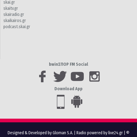
skai.gr
skaitv.gr
skairadio.gr
skaikairos.gr
podcast.skai.gr
bwinΣΠΟΡ FM Social
Download App
Designed & Developed by Gloman S.A.
|
Radio powered by live24.gr
| ©