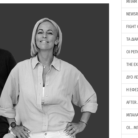
ΜΠΑΜ 
NEWS
FIGHT
ΤΑ ΔΙΑ
ΟΙ ΡΕ
THE E
ΔΥΟ Λ
Η ΕΦΕ
AFTER
ΜΠΑΛΑ
ΟΙ… Μ