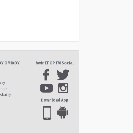
ΤΟΥ ΟΜΙΛΟΥ
bwinΣΠΟΡ FM Social
o.gr
os.gr
skai.gr
Download App