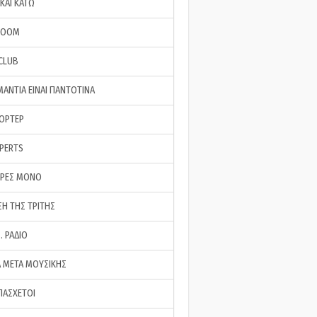
ΚΑΙ ΚΑΤΩ
ROOM
 CLUB
ΜΑΝΤΙΑ ΕΙΝΑΙ ΠΑΝΤΟΤΙΝΑ
ΠΟΡΤΕΡ
XPERTS
ΕΡΕΣ ΜΟΝΟ
ΣΗ ΤΗΣ ΤΡΙΤΗΣ
… ΡΑΔΙΟ
 ΜΕΤΑ ΜΟΥΣΙΚΗΣ
ΠΑΣΧΕΤΟΙ