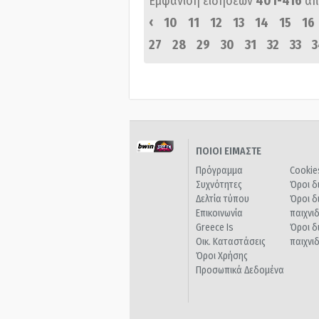
Εμφάνιση ειδήσεων
401-416
απ
‹
10
11
12
13
14
15
16
27
28
29
30
31
32
33
3
ΠΟΙΟΙ ΕΙΜΑΣΤΕ
Πρόγραμμα
Cookie
Συχνότητες
Όροι δ
Δελτία τύπου
Όροι δ
Επικοινωνία
παιχνι
Greece Is
Όροι δ
Οικ. Καταστάσεις
παιχνι
Όροι Χρήσης
Προσωπικά Δεδομένα