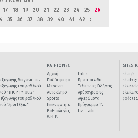
ό σύνολο
1391
17
18
19
20
21
22
23
24
25
26
›
4
35
36
37
38
39
40
41
42
ΚΑΤΗΓΟΡΙΕΣ
SITES 
s
Αρχική
Enter
skai.gr
ιεξαγωγής διαγωνισμών
Ποδόσφαιρο
Πρωτοσέλιδα
skaitv.gr
ιεξαγωγής του ραδ/κού
Μπάσκετ
Τελευταίες Ειδήσεις
skairadi
διού "ΣΠΟΡ FM Quiz"
Αυτοκίνητο
Αρθρογραφίες
skaikair
ιεξαγωγής του ραδ/κού
Sports
Αφιερώματα
podcast.
διού "Sport Quiz"
Επικαιρότητα
Πρόγραμμα TV
Βαθμολογίες
Live-radio
WebTv