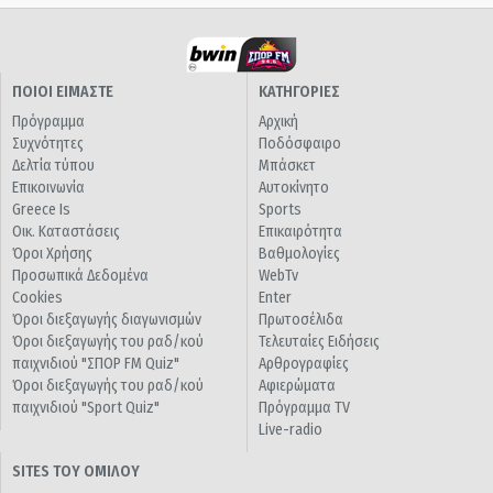
ΠΟΙΟΙ ΕΙΜΑΣΤΕ
ΚΑΤΗΓΟΡΙΕΣ
Πρόγραμμα
Αρχική
Συχνότητες
Ποδόσφαιρο
Δελτία τύπου
Μπάσκετ
Επικοινωνία
Αυτοκίνητο
Greece Is
Sports
Οικ. Καταστάσεις
Επικαιρότητα
Όροι Χρήσης
Βαθμολογίες
Προσωπικά Δεδομένα
WebTv
Cookies
Enter
Όροι διεξαγωγής διαγωνισμών
Πρωτοσέλιδα
Όροι διεξαγωγής του ραδ/κού
Τελευταίες Ειδήσεις
παιχνιδιού "ΣΠΟΡ FM Quiz"
Αρθρογραφίες
Όροι διεξαγωγής του ραδ/κού
Αφιερώματα
παιχνιδιού "Sport Quiz"
Πρόγραμμα TV
Live-radio
SITES ΤΟΥ ΟΜΙΛΟΥ