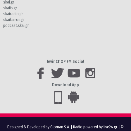
skai.gr
skaitv.gr
skairadio.gr
skaikairos.gr
podcast.skai.gr
bwinΣΠΟΡ FM Social
Download App
Designed & Developed by Gloman S.A.
|
Radio powered by live24.gr
| ©