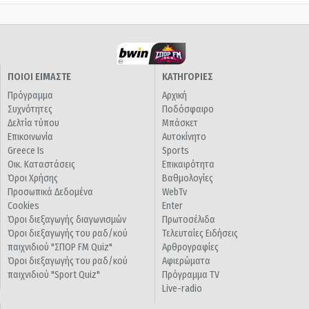
ΠΟΙΟΙ ΕΙΜΑΣΤΕ
ΚΑΤΗΓΟΡΙΕΣ
Πρόγραμμα
Αρχική
Συχνότητες
Ποδόσφαιρο
Δελτία τύπου
Μπάσκετ
Επικοινωνία
Αυτοκίνητο
Greece Is
Sports
Οικ. Καταστάσεις
Επικαιρότητα
Όροι Χρήσης
Βαθμολογίες
Προσωπικά Δεδομένα
WebTv
Cookies
Enter
Όροι διεξαγωγής διαγωνισμών
Πρωτοσέλιδα
Όροι διεξαγωγής του ραδ/κού
Τελευταίες Ειδήσεις
παιχνιδιού "ΣΠΟΡ FM Quiz"
Αρθρογραφίες
Όροι διεξαγωγής του ραδ/κού
Αφιερώματα
παιχνιδιού "Sport Quiz"
Πρόγραμμα TV
Live-radio