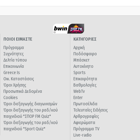
ΠΟΙΟΙ ΕΙΜΑΣΤΕ
ΚΑΤΗΓΟΡΙΕΣ
Πρόγραμμα
Αρχική
Συχνότητες
Ποδόσφαιρο
Δελτία τύπου
Μπάσκετ
Επικοινωνία
Αυτοκίνητο
Greece Is
Sports
Οικ. Καταστάσεις
Επικαιρότητα
Όροι Χρήσης
Βαθμολογίες
Προσωπικά Δεδομένα
WebTv
Cookies
Enter
Όροι διεξαγωγής διαγωνισμών
Πρωτοσέλιδα
Όροι διεξαγωγής του ραδ/κού
Τελευταίες Ειδήσεις
παιχνιδιού "ΣΠΟΡ FM Quiz"
Αρθρογραφίες
Όροι διεξαγωγής του ραδ/κού
Αφιερώματα
παιχνιδιού "Sport Quiz"
Πρόγραμμα TV
Live-radio