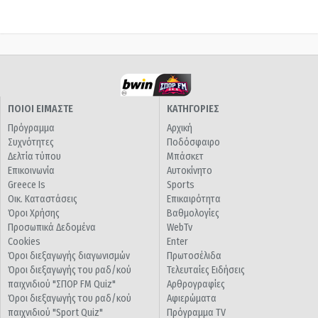
ΠΟΙΟΙ ΕΙΜΑΣΤΕ
ΚΑΤΗΓΟΡΙΕΣ
Πρόγραμμα
Αρχική
Συχνότητες
Ποδόσφαιρο
Δελτία τύπου
Μπάσκετ
Επικοινωνία
Αυτοκίνητο
Greece Is
Sports
Οικ. Καταστάσεις
Επικαιρότητα
Όροι Χρήσης
Βαθμολογίες
Προσωπικά Δεδομένα
WebTv
Cookies
Enter
Όροι διεξαγωγής διαγωνισμών
Πρωτοσέλιδα
Όροι διεξαγωγής του ραδ/κού
Τελευταίες Ειδήσεις
παιχνιδιού "ΣΠΟΡ FM Quiz"
Αρθρογραφίες
Όροι διεξαγωγής του ραδ/κού
Αφιερώματα
παιχνιδιού "Sport Quiz"
Πρόγραμμα TV