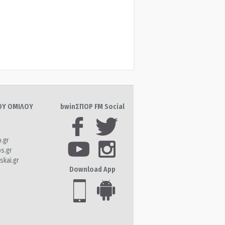
ΤΟΥ ΟΜΙΛΟΥ
bwinΣΠΟΡ FM Social
o.gr
os.gr
skai.gr
Download App