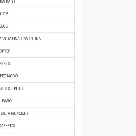
ΚΑΙ ΚΑΤΩ
ROOM
 CLUB
ΜΑΝΤΙΑ ΕΙΝΑΙ ΠΑΝΤΟΤΙΝΑ
ΠΟΡΤΕΡ
XPERTS
ΕΡΕΣ ΜΟΝΟ
ΣΗ ΤΗΣ ΤΡΙΤΗΣ
… ΡΑΔΙΟ
 ΜΕΤΑ ΜΟΥΣΙΚΗΣ
ΠΑΣΧΕΤΟΙ