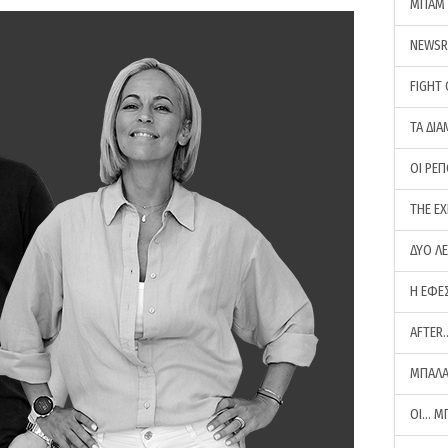
ΜΠΑΜ 
NEWS
FIGHT
ΤΑ ΔΙΑ
ΟΙ ΡΕ
THE E
ΔΥΟ Λ
Η ΕΦΕ
AFTER
ΜΠΑΛΑ
ΟΙ… Μ