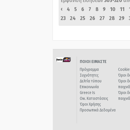
Εμφάνιση ειδήσεων
305-320
απ
‹
4
5
6
7
8
9
10
11
23
24
25
26
27
28
29
ΠΟΙΟΙ ΕΙΜΑΣΤΕ
Πρόγραμμα
Cookie
Συχνότητες
Όροι δ
Δελτία τύπου
Όροι δ
Επικοινωνία
παιχνι
Greece Is
Όροι δ
Οικ. Καταστάσεις
παιχνι
Όροι Χρήσης
Προσωπικά Δεδομένα