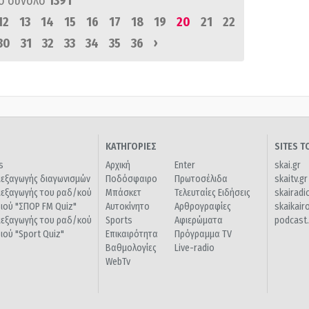
ό σύνολο
1391
12
13
14
15
16
17
18
19
20
21
22
›
30
31
32
33
34
35
36
ΚΑΤΗΓΟΡΙΕΣ
SITES 
s
Αρχική
Enter
skai.gr
ιεξαγωγής διαγωνισμών
Ποδόσφαιρο
Πρωτοσέλιδα
skaitv.gr
ιεξαγωγής του ραδ/κού
Μπάσκετ
Τελευταίες Ειδήσεις
skairadi
διού "ΣΠΟΡ FM Quiz"
Αυτοκίνητο
Αρθρογραφίες
skaikair
ιεξαγωγής του ραδ/κού
Sports
Αφιερώματα
podcast.
διού "Sport Quiz"
Επικαιρότητα
Πρόγραμμα TV
Βαθμολογίες
Live-radio
WebTv