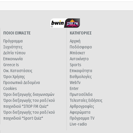
ΠΟΙΟΙ ΕΙΜΑΣΤΕ
ΚΑΤΗΓΟΡΙΕΣ
Πρόγραμμα
Αρχική
Συχνότητες
Ποδόσφαιρο
Δελτία τύπου
Μπάσκετ
Επικοινωνία
Αυτοκίνητο
Greece Is
Sports
Οικ. Καταστάσεις
Επικαιρότητα
Όροι Χρήσης
Βαθμολογίες
Προσωπικά Δεδομένα
WebTv
Cookies
Enter
Όροι διεξαγωγής διαγωνισμών
Πρωτοσέλιδα
Όροι διεξαγωγής του ραδ/κού
Τελευταίες Ειδήσεις
παιχνιδιού "ΣΠΟΡ FM Quiz"
Αρθρογραφίες
Όροι διεξαγωγής του ραδ/κού
Αφιερώματα
παιχνιδιού "Sport Quiz"
Πρόγραμμα TV
Live-radio