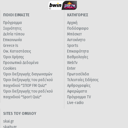
ΠΟΙΟΙ ΕΙΜΑΣΤΕ
ΚΑΤΗΓΟΡΙΕΣ
Πρόγραμμα
Αρχική
Συχνότητες
Ποδόσφαιρο
Δελτία τύπου
Μπάσκετ
Επικοινωνία
Αυτοκίνητο
Greece Is
Sports
Οικ. Καταστάσεις
Επικαιρότητα
Όροι Χρήσης
Βαθμολογίες
Προσωπικά Δεδομένα
WebTv
Cookies
Enter
Όροι διεξαγωγής διαγωνισμών
Πρωτοσέλιδα
Όροι διεξαγωγής του ραδ/κού
Τελευταίες Ειδήσεις
παιχνιδιού "ΣΠΟΡ FM Quiz"
Αρθρογραφίες
Όροι διεξαγωγής του ραδ/κού
Αφιερώματα
παιχνιδιού "Sport Quiz"
Πρόγραμμα TV
Live-radio
SITES ΤΟΥ ΟΜΙΛΟΥ
skai.gr
skaitv.gr