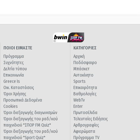
ΠΟΙΟΙ ΕΙΜΑΣΤΕ
ΚΑΤΗΓΟΡΙΕΣ
Πρόγραμμα
Αρχική
Συχνότητες
Ποδόσφαιρο
Δελτία τύπου
Μπάσκετ
Επικοινωνία
Αυτοκίνητο
Greece Is
Sports
Οικ. Καταστάσεις
Επικαιρότητα
Όροι Χρήσης
Βαθμολογίες
Προσωπικά Δεδομένα
WebTv
Cookies
Enter
Όροι διεξαγωγής διαγωνισμών
Πρωτοσέλιδα
Όροι διεξαγωγής του ραδ/κού
Τελευταίες Ειδήσεις
παιχνιδιού "ΣΠΟΡ FM Quiz"
Αρθρογραφίες
Όροι διεξαγωγής του ραδ/κού
Αφιερώματα
παιχνιδιού "Sport Quiz"
Πρόγραμμα TV