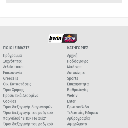
ΠΟΙΟΙ ΕΙΜΑΣΤΕ
ΚΑΤΗΓΟΡΙΕΣ
Πρόγραμμα
Αρχική
Συχνότητες
Ποδόσφαιρο
Δελτία τύπου
Μπάσκετ
Επικοινωνία
Αυτοκίνητο
Greece Is
Sports
Οικ. Καταστάσεις
Επικαιρότητα
Όροι Χρήσης
Βαθμολογίες
Προσωπικά Δεδομένα
WebTv
Cookies
Enter
Όροι διεξαγωγής διαγωνισμών
Πρωτοσέλιδα
Όροι διεξαγωγής του ραδ/κού
Τελευταίες Ειδήσεις
παιχνιδιού "ΣΠΟΡ FM Quiz"
Αρθρογραφίες
Όροι διεξαγωγής του ραδ/κού
Αφιερώματα