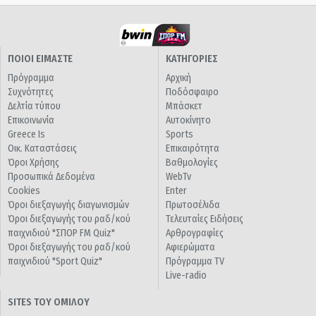
ΠΟΙΟΙ ΕΙΜΑΣΤΕ
ΚΑΤΗΓΟΡΙΕΣ
Πρόγραμμα
Αρχική
Συχνότητες
Ποδόσφαιρο
Δελτία τύπου
Μπάσκετ
Επικοινωνία
Αυτοκίνητο
Greece Is
Sports
Οικ. Καταστάσεις
Επικαιρότητα
Όροι Χρήσης
Βαθμολογίες
Προσωπικά Δεδομένα
WebTv
Cookies
Enter
Όροι διεξαγωγής διαγωνισμών
Πρωτοσέλιδα
Όροι διεξαγωγής του ραδ/κού
Τελευταίες Ειδήσεις
παιχνιδιού "ΣΠΟΡ FM Quiz"
Αρθρογραφίες
Όροι διεξαγωγής του ραδ/κού
Αφιερώματα
παιχνιδιού "Sport Quiz"
Πρόγραμμα TV
Live-radio
SITES ΤΟΥ ΟΜΙΛΟΥ