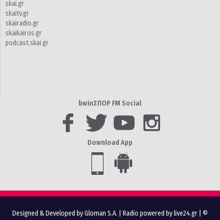
skai.gr
skaitv.gr
skairadio.gr
skaikairos.gr
podcast.skai.gr
bwinΣΠΟΡ FM Social
Download App
Designed & Developed by Gloman S.A.
|
Radio powered by live24.gr
| ©