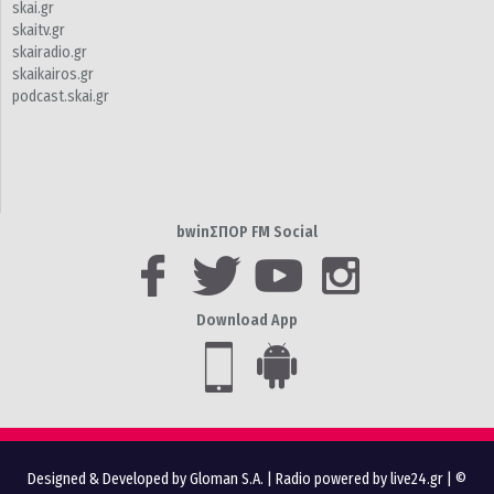
skai.gr
skaitv.gr
skairadio.gr
skaikairos.gr
podcast.skai.gr
bwinΣΠΟΡ FM Social
Download App
Designed & Developed by Gloman S.A.
|
Radio powered by live24.gr
| ©