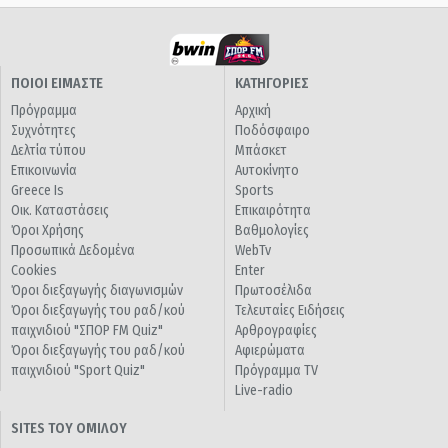
ΠΟΙΟΙ ΕΙΜΑΣΤΕ
ΚΑΤΗΓΟΡΙΕΣ
Πρόγραμμα
Αρχική
Συχνότητες
Ποδόσφαιρο
Δελτία τύπου
Μπάσκετ
Επικοινωνία
Αυτοκίνητο
Greece Is
Sports
Οικ. Καταστάσεις
Επικαιρότητα
Όροι Χρήσης
Βαθμολογίες
Προσωπικά Δεδομένα
WebTv
Cookies
Enter
Όροι διεξαγωγής διαγωνισμών
Πρωτοσέλιδα
Όροι διεξαγωγής του ραδ/κού
Τελευταίες Ειδήσεις
παιχνιδιού "ΣΠΟΡ FM Quiz"
Αρθρογραφίες
Όροι διεξαγωγής του ραδ/κού
Αφιερώματα
παιχνιδιού "Sport Quiz"
Πρόγραμμα TV
Live-radio
SITES ΤΟΥ ΟΜΙΛΟΥ