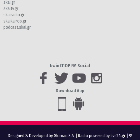
skai.gr
skaitv.gr
skairadio.gr
skaikairos.gr
podcast.skai.gr
bwinΣΠΟΡ FM Social
Download App
Designed & Developed by Gloman S.A.
|
Radio powered by live24.gr
| ©