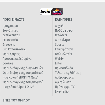
ΠΟΙΟΙ ΕΙΜΑΣΤΕ
ΚΑΤΗΓΟΡΙΕΣ
Πρόγραμμα
Αρχική
Συχνότητες
Ποδόσφαιρο
Δελτία τύπου
Μπάσκετ
Επικοινωνία
Αυτοκίνητο
Greece Is
Sports
Οικ. Καταστάσεις
Επικαιρότητα
Όροι Χρήσης
Βαθμολογίες
Προσωπικά Δεδομένα
WebTv
Cookies
Enter
Όροι διεξαγωγής διαγωνισμών
Πρωτοσέλιδα
Όροι διεξαγωγής του ραδ/κού
Τελευταίες Ειδήσεις
παιχνιδιού "ΣΠΟΡ FM Quiz"
Αρθρογραφίες
Όροι διεξαγωγής του ραδ/κού
Αφιερώματα
παιχνιδιού "Sport Quiz"
Πρόγραμμα TV
Live-radio
SITES ΤΟΥ ΟΜΙΛΟΥ