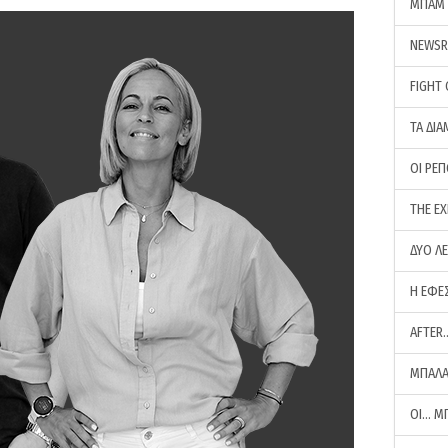
ΜΠΑΜ 
NEWS
FIGHT
ΤΑ ΔΙΑ
ΟΙ ΡΕ
THE E
ΔΥΟ Λ
Η ΕΦΕ
AFTER
ΜΠΑΛΑ
ΟΙ… Μ