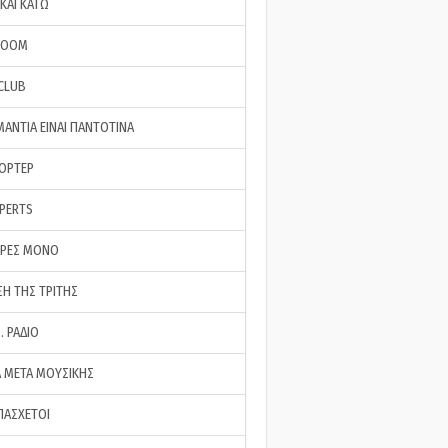
ΚΑΙ ΚΑΤΩ
ROOM
 CLUB
ΜΑΝΤΙΑ ΕΙΝΑΙ ΠΑΝΤΟΤΙΝΑ
ΠΟΡΤΕΡ
XPERTS
ΕΡΕΣ ΜΟΝΟ
ΣΗ ΤΗΣ ΤΡΙΤΗΣ
… ΡΑΔΙΟ
 ΜΕΤΑ ΜΟΥΣΙΚΗΣ
ΠΑΣΧΕΤΟΙ