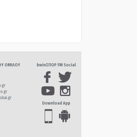
ΤΟΥ ΟΜΙΛΟΥ
bwinΣΠΟΡ FM Social
o.gr
os.gr
skai.gr
Download App