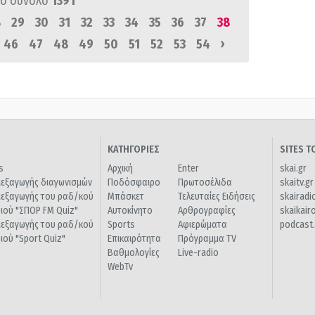
ό σύνολο
1391
8
29
30
31
32
33
34
35
36
37
38
›
46
47
48
49
50
51
52
53
54
ΚΑΤΗΓΟΡΙΕΣ
SITES 
s
Αρχική
Enter
skai.gr
ιεξαγωγής διαγωνισμών
Ποδόσφαιρο
Πρωτοσέλιδα
skaitv.gr
ιεξαγωγής του ραδ/κού
Μπάσκετ
Τελευταίες Ειδήσεις
skairadi
διού "ΣΠΟΡ FM Quiz"
Αυτοκίνητο
Αρθρογραφίες
skaikair
ιεξαγωγής του ραδ/κού
Sports
Αφιερώματα
podcast.
διού "Sport Quiz"
Επικαιρότητα
Πρόγραμμα TV
Βαθμολογίες
Live-radio
WebTv