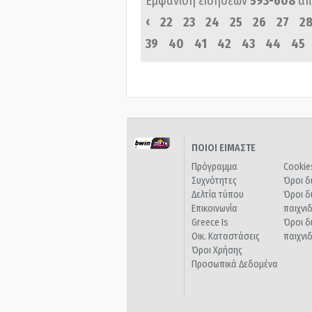
Εμφάνιση ειδήσεων
593-608
απ
‹
22
23
24
25
26
27
2
39
40
41
42
43
44
45
ΠΟΙΟΙ ΕΙΜΑΣΤΕ
Πρόγραμμα
Cookie
Συχνότητες
Όροι δ
Δελτία τύπου
Όροι δ
Επικοινωνία
παιχνι
Greece Is
Όροι δ
Οικ. Καταστάσεις
παιχνι
Όροι Χρήσης
Προσωπικά Δεδομένα