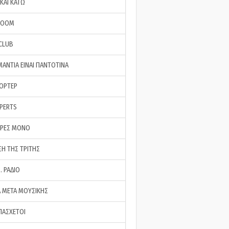
ΚΑΙ ΚΑΤΩ
ROOM
 CLUB
ΜΑΝΤΙΑ ΕΙΝΑΙ ΠΑΝΤΟΤΙΝΑ
ΠΟΡΤΕΡ
XPERTS
ΕΡΕΣ ΜΟΝΟ
ΣΗ ΤΗΣ ΤΡΙΤΗΣ
… ΡΑΔΙΟ
 ΜΕΤΑ ΜΟΥΣΙΚΗΣ
ΠΑΣΧΕΤΟΙ