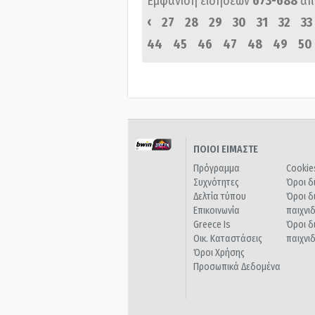
Εμφάνιση ειδήσεων
673-688
απ
‹
27
28
29
30
31
32
33
44
45
46
47
48
49
50
ΠΟΙΟΙ ΕΙΜΑΣΤΕ
Πρόγραμμα
Cookie
Συχνότητες
Όροι δ
Δελτία τύπου
Όροι δ
Επικοινωνία
παιχνι
Greece Is
Όροι δ
Οικ. Καταστάσεις
παιχνι
Όροι Χρήσης
Προσωπικά Δεδομένα