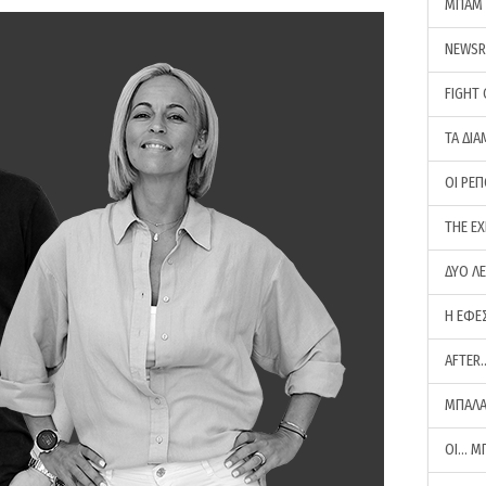
ΜΠΑΜ 
NEWS
FIGHT
ΤΑ ΔΙΑ
ΟΙ ΡΕ
THE E
ΔΥΟ Λ
Η ΕΦΕ
AFTER
ΜΠΑΛΑ
ΟΙ… Μ