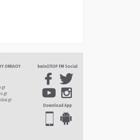
ΤΟΥ ΟΜΙΛΟΥ
bwinΣΠΟΡ FM Social
o.gr
os.gr
skai.gr
Download App