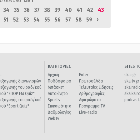
ό σύνολο
1391
34
35
36
37
38
39
40
41
42
43
›
51
52
53
54
55
56
57
58
59
ΚΑΤΗΓΟΡΙΕΣ
SITES 
s
Αρχική
Enter
skai.gr
ιεξαγωγής διαγωνισμών
Ποδόσφαιρο
Πρωτοσέλιδα
skaitv.gr
ιεξαγωγής του ραδ/κού
Μπάσκετ
Τελευταίες Ειδήσεις
skairadi
διού "ΣΠΟΡ FM Quiz"
Αυτοκίνητο
Αρθρογραφίες
skaikair
ιεξαγωγής του ραδ/κού
Sports
Αφιερώματα
podcast.
διού "Sport Quiz"
Επικαιρότητα
Πρόγραμμα TV
Βαθμολογίες
Live-radio
WebTv