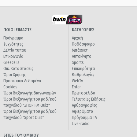
ΠΟΙΟΙ ΕΙΜΑΣΤΕ
ΚΑΤΗΓΟΡΙΕΣ
Πρόγραμμα
Αρχική
Συχνότητες
Ποδόσφαιρο
Δελτία τύπου
Μπάσκετ
Επικοινωνία
Αυτοκίνητο
Greece Is
Sports
Οικ. Καταστάσεις
Επικαιρότητα
Όροι Χρήσης
Βαθμολογίες
Προσωπικά Δεδομένα
WebTv
Cookies
Enter
Όροι διεξαγωγής διαγωνισμών
Πρωτοσέλιδα
Όροι διεξαγωγής του ραδ/κού
Τελευταίες Ειδήσεις
παιχνιδιού "ΣΠΟΡ FM Quiz"
Αρθρογραφίες
Όροι διεξαγωγής του ραδ/κού
Αφιερώματα
παιχνιδιού "Sport Quiz"
Πρόγραμμα TV
Live-radio
SITES ΤΟΥ ΟΜΙΛΟΥ