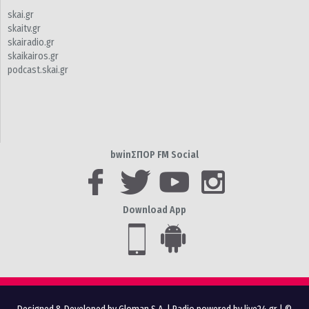
skai.gr
skaitv.gr
skairadio.gr
skaikairos.gr
podcast.skai.gr
bwinΣΠΟΡ FM Social
Download App