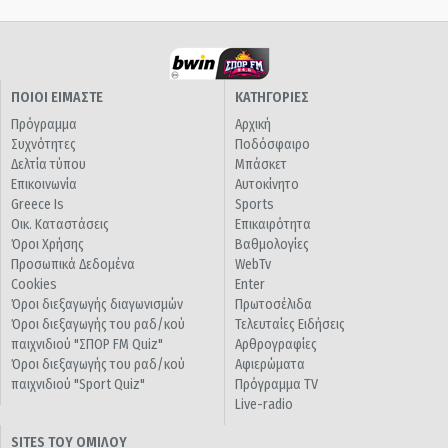
ΠΟΙΟΙ ΕΙΜΑΣΤΕ
ΚΑΤΗΓΟΡΙΕΣ
Πρόγραμμα
Αρχική
Συχνότητες
Ποδόσφαιρο
Δελτία τύπου
Μπάσκετ
Επικοινωνία
Αυτοκίνητο
Greece Is
Sports
Οικ. Καταστάσεις
Επικαιρότητα
Όροι Χρήσης
Βαθμολογίες
Προσωπικά Δεδομένα
WebTv
Cookies
Enter
Όροι διεξαγωγής διαγωνισμών
Πρωτοσέλιδα
Όροι διεξαγωγής του ραδ/κού
Τελευταίες Ειδήσεις
παιχνιδιού "ΣΠΟΡ FM Quiz"
Αρθρογραφίες
Όροι διεξαγωγής του ραδ/κού
Αφιερώματα
παιχνιδιού "Sport Quiz"
Πρόγραμμα TV
Live-radio
SITES ΤΟΥ ΟΜΙΛΟΥ