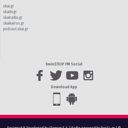
skai.gr
skaitv.gr
skairadio.gr
skaikairos.gr
podcast.skai.gr
bwinΣΠΟΡ FM Social
Download App