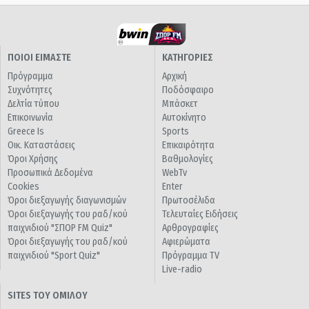
ΠΟΙΟΙ ΕΙΜΑΣΤΕ
ΚΑΤΗΓΟΡΙΕΣ
Πρόγραμμα
Αρχική
Συχνότητες
Ποδόσφαιρο
Δελτία τύπου
Μπάσκετ
Επικοινωνία
Αυτοκίνητο
Greece Is
Sports
Οικ. Καταστάσεις
Επικαιρότητα
Όροι Χρήσης
Βαθμολογίες
Προσωπικά Δεδομένα
WebTv
Cookies
Enter
Όροι διεξαγωγής διαγωνισμών
Πρωτοσέλιδα
Όροι διεξαγωγής του ραδ/κού
Τελευταίες Ειδήσεις
παιχνιδιού "ΣΠΟΡ FM Quiz"
Αρθρογραφίες
Όροι διεξαγωγής του ραδ/κού
Αφιερώματα
παιχνιδιού "Sport Quiz"
Πρόγραμμα TV
Live-radio
SITES ΤΟΥ ΟΜΙΛΟΥ