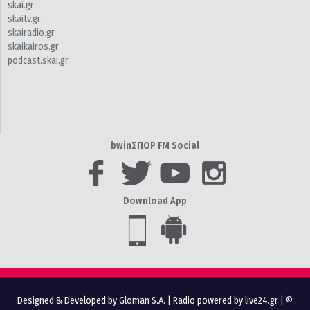
skai.gr
skaitv.gr
skairadio.gr
skaikairos.gr
podcast.skai.gr
bwinΣΠΟΡ FM Social
Download App
Designed & Developed by Gloman S.A.
|
Radio powered by live24.gr
| ©