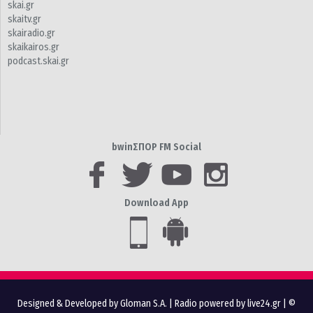
skai.gr
skaitv.gr
skairadio.gr
skaikairos.gr
podcast.skai.gr
bwinΣΠΟΡ FM Social
Download App
Designed & Developed by Gloman S.A.
|
Radio powered by live24.gr
| ©