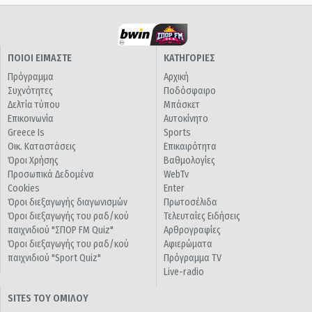
ΠΟΙΟΙ ΕΙΜΑΣΤΕ
ΚΑΤΗΓΟΡΙΕΣ
Πρόγραμμα
Αρχική
Συχνότητες
Ποδόσφαιρο
Δελτία τύπου
Μπάσκετ
Επικοινωνία
Αυτοκίνητο
Greece Is
Sports
Οικ. Καταστάσεις
Επικαιρότητα
Όροι Χρήσης
Βαθμολογίες
Προσωπικά Δεδομένα
WebTv
Cookies
Enter
Όροι διεξαγωγής διαγωνισμών
Πρωτοσέλιδα
Όροι διεξαγωγής του ραδ/κού
Τελευταίες Ειδήσεις
παιχνιδιού "ΣΠΟΡ FM Quiz"
Αρθρογραφίες
Όροι διεξαγωγής του ραδ/κού
Αφιερώματα
παιχνιδιού "Sport Quiz"
Πρόγραμμα TV
Live-radio
SITES ΤΟΥ ΟΜΙΛΟΥ