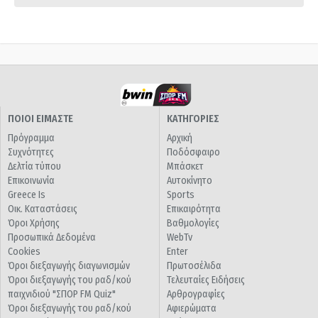
ΠΟΙΟΙ ΕΙΜΑΣΤΕ
ΚΑΤΗΓΟΡΙΕΣ
Πρόγραμμα
Αρχική
Συχνότητες
Ποδόσφαιρο
Δελτία τύπου
Μπάσκετ
Επικοινωνία
Αυτοκίνητο
Greece Is
Sports
Οικ. Καταστάσεις
Επικαιρότητα
Όροι Χρήσης
Βαθμολογίες
Προσωπικά Δεδομένα
WebTv
Cookies
Enter
Όροι διεξαγωγής διαγωνισμών
Πρωτοσέλιδα
Όροι διεξαγωγής του ραδ/κού
Τελευταίες Ειδήσεις
παιχνιδιού "ΣΠΟΡ FM Quiz"
Αρθρογραφίες
Όροι διεξαγωγής του ραδ/κού
Αφιερώματα