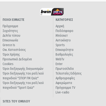
ΠΟΙΟΙ ΕΙΜΑΣΤΕ
ΚΑΤΗΓΟΡΙΕΣ
Πρόγραμμα
Αρχική
Συχνότητες
Ποδόσφαιρο
Δελτία τύπου
Μπάσκετ
Επικοινωνία
Αυτοκίνητο
Greece Is
Sports
Οικ. Καταστάσεις
Επικαιρότητα
Όροι Χρήσης
Βαθμολογίες
Προσωπικά Δεδομένα
WebTv
Cookies
Enter
Όροι διεξαγωγής διαγωνισμών
Πρωτοσέλιδα
Όροι διεξαγωγής του ραδ/κού
Τελευταίες Ειδήσεις
παιχνιδιού "ΣΠΟΡ FM Quiz"
Αρθρογραφίες
Όροι διεξαγωγής του ραδ/κού
Αφιερώματα
παιχνιδιού "Sport Quiz"
Πρόγραμμα TV
Live-radio
SITES ΤΟΥ ΟΜΙΛΟΥ