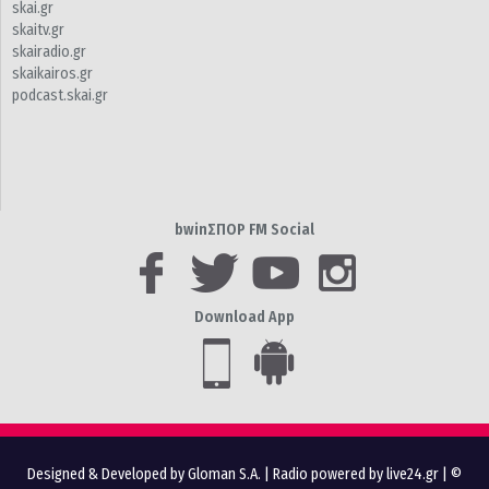
skai.gr
skaitv.gr
skairadio.gr
skaikairos.gr
podcast.skai.gr
bwinΣΠΟΡ FM Social
Download App
Designed & Developed by Gloman S.A.
|
Radio powered by live24.gr
| ©