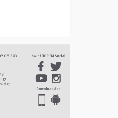
ΤΟΥ ΟΜΙΛΟΥ
bwinΣΠΟΡ FM Social
o.gr
os.gr
skai.gr
Download App