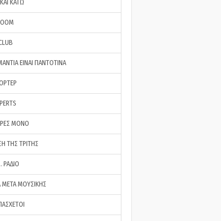
ΚΑΙ ΚΑΤΩ
ROOM
 CLUB
ΜΑΝΤΙΑ ΕΙΝΑΙ ΠΑΝΤΟΤΙΝΑ
ΠΟΡΤΕΡ
XPERTS
ΕΡΕΣ ΜΟΝΟ
ΣΗ ΤΗΣ ΤΡΙΤΗΣ
… ΡΑΔΙΟ
 ΜΕΤΑ ΜΟΥΣΙΚΗΣ
ΠΑΣΧΕΤΟΙ