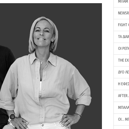
ΜΠΑΜ 
NEWS
FIGHT
ΤΑ ΔΙΑ
ΟΙ ΡΕ
THE E
ΔΥΟ Λ
Η ΕΦΕ
AFTER
ΜΠΑΛΑ
ΟΙ… Μ