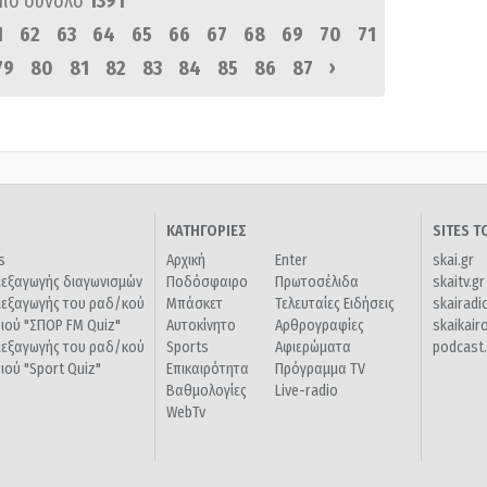
πό σύνολο
1391
1
62
63
64
65
66
67
68
69
70
71
›
79
80
81
82
83
84
85
86
87
ΚΑΤΗΓΟΡΙΕΣ
SITES 
s
Αρχική
Enter
skai.gr
ιεξαγωγής διαγωνισμών
Ποδόσφαιρο
Πρωτοσέλιδα
skaitv.gr
ιεξαγωγής του ραδ/κού
Μπάσκετ
Τελευταίες Ειδήσεις
skairadi
διού "ΣΠΟΡ FM Quiz"
Αυτοκίνητο
Αρθρογραφίες
skaikair
ιεξαγωγής του ραδ/κού
Sports
Αφιερώματα
podcast.
διού "Sport Quiz"
Επικαιρότητα
Πρόγραμμα TV
Βαθμολογίες
Live-radio
WebTv