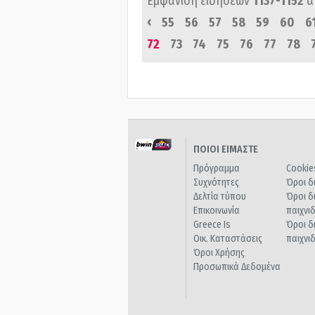
Εμφάνιση ειδήσεων
1137-1152
α
‹
55
56
57
58
59
60
6
72
73
74
75
76
77
78
ΠΟΙΟΙ ΕΙΜΑΣΤΕ
Πρόγραμμα
Cookie
Συχνότητες
Όροι δ
Δελτία τύπου
Όροι δ
Επικοινωνία
παιχνι
Greece Is
Όροι δ
Οικ. Καταστάσεις
παιχνι
Όροι Χρήσης
Προσωπικά Δεδομένα