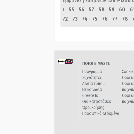
Εμφάνιση ειδήσεων
1281-1296
‹
55
56
57
58
59
60
6
72
73
74
75
76
77
78
ΠΟΙΟΙ ΕΙΜΑΣΤΕ
Πρόγραμμα
Cookie
Συχνότητες
Όροι δ
Δελτία τύπου
Όροι δ
Επικοινωνία
παιχνι
Greece Is
Όροι δ
Οικ. Καταστάσεις
παιχνι
Όροι Χρήσης
Προσωπικά Δεδομένα