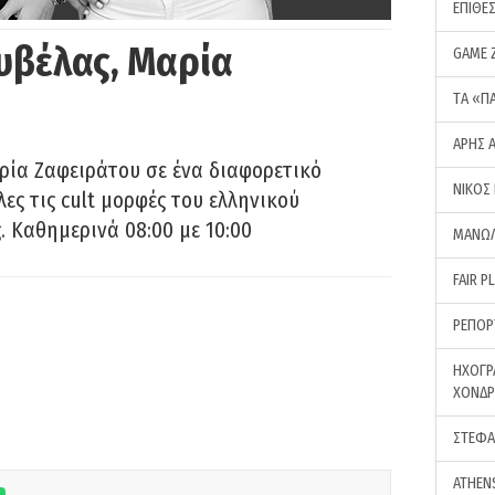
ΕΠΙΘΕ
υβέλας, Μαρία
GAME 
ΤA «Π
ΑΡΗΣ 
ρία Ζαφειράτου σε ένα διαφορετικό
ΝΙΚΟΣ
ες τις cult μορφές του ελληνικού
 Καθημερινά 08:00 με 10:00
ΜΑΝΩΛ
FAIR P
ΡΕΠΟΡ
ΗΧΟΓΡ
ΧΟΝΔ
ΣΤΕΦΑ
ATHEN