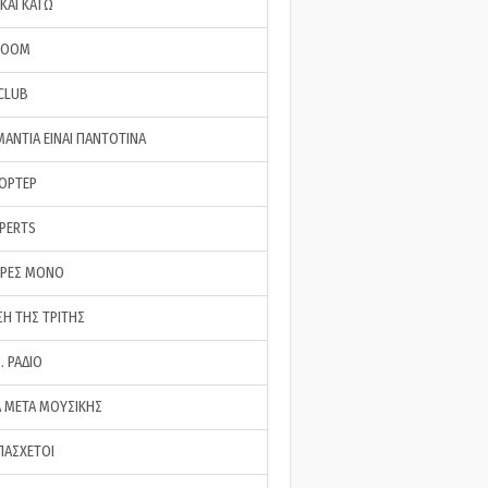
ΚΑΙ ΚΑΤΩ
ROOM
 CLUB
ΜΑΝΤΙΑ ΕΙΝΑΙ ΠΑΝΤΟΤΙΝΑ
ΠΟΡΤΕΡ
XPERTS
ΕΡΕΣ ΜΟΝΟ
ΣΗ ΤΗΣ ΤΡΙΤΗΣ
… ΡΑΔΙΟ
 ΜΕΤΑ ΜΟΥΣΙΚΗΣ
ΠΑΣΧΕΤΟΙ