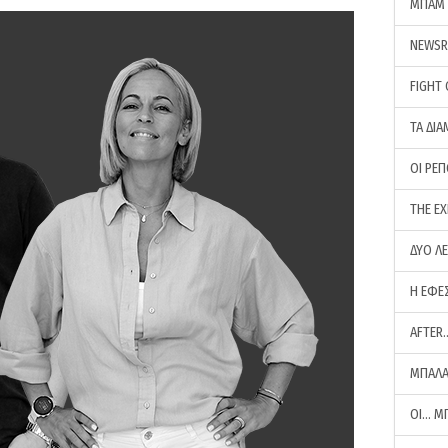
ΜΠΑΜ 
NEWS
FIGHT
ΤΑ ΔΙΑ
ΟΙ ΡΕ
THE E
ΔΥΟ Λ
Η ΕΦΕ
AFTER
ΜΠΑΛΑ
ΟΙ… Μ