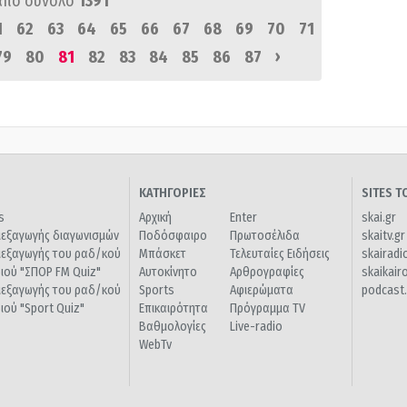
από σύνολο
1391
1
62
63
64
65
66
67
68
69
70
71
›
79
80
81
82
83
84
85
86
87
ΚΑΤΗΓΟΡΙΕΣ
SITES 
s
Αρχική
Enter
skai.gr
ιεξαγωγής διαγωνισμών
Ποδόσφαιρο
Πρωτοσέλιδα
skaitv.gr
ιεξαγωγής του ραδ/κού
Μπάσκετ
Τελευταίες Ειδήσεις
skairadi
διού "ΣΠΟΡ FM Quiz"
Αυτοκίνητο
Αρθρογραφίες
skaikair
ιεξαγωγής του ραδ/κού
Sports
Αφιερώματα
podcast.
διού "Sport Quiz"
Επικαιρότητα
Πρόγραμμα TV
Βαθμολογίες
Live-radio
WebTv