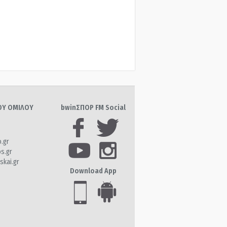
ΤΟΥ ΟΜΙΛΟΥ
bwinΣΠΟΡ FM Social
o.gr
os.gr
skai.gr
Download App