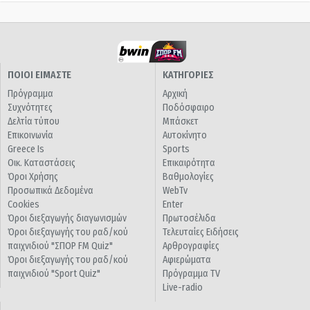
ΠΟΙΟΙ ΕΙΜΑΣΤΕ
ΚΑΤΗΓΟΡΙΕΣ
Πρόγραμμα
Αρχική
Συχνότητες
Ποδόσφαιρο
Δελτία τύπου
Μπάσκετ
Επικοινωνία
Αυτοκίνητο
Greece Is
Sports
Οικ. Καταστάσεις
Επικαιρότητα
Όροι Χρήσης
Βαθμολογίες
Προσωπικά Δεδομένα
WebTv
Cookies
Enter
Όροι διεξαγωγής διαγωνισμών
Πρωτοσέλιδα
Όροι διεξαγωγής του ραδ/κού
Τελευταίες Ειδήσεις
παιχνιδιού "ΣΠΟΡ FM Quiz"
Αρθρογραφίες
Όροι διεξαγωγής του ραδ/κού
Αφιερώματα
παιχνιδιού "Sport Quiz"
Πρόγραμμα TV
Live-radio