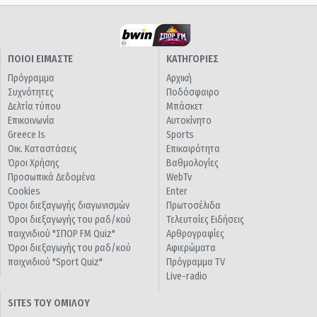
ΠΟΙΟΙ ΕΙΜΑΣΤΕ
ΚΑΤΗΓΟΡΙΕΣ
Πρόγραμμα
Αρχική
Συχνότητες
Ποδόσφαιρο
Δελτία τύπου
Μπάσκετ
Επικοινωνία
Αυτοκίνητο
Greece Is
Sports
Οικ. Καταστάσεις
Επικαιρότητα
Όροι Χρήσης
Βαθμολογίες
Προσωπικά Δεδομένα
WebTv
Cookies
Enter
Όροι διεξαγωγής διαγωνισμών
Πρωτοσέλιδα
Όροι διεξαγωγής του ραδ/κού
Τελευταίες Ειδήσεις
παιχνιδιού "ΣΠΟΡ FM Quiz"
Αρθρογραφίες
Όροι διεξαγωγής του ραδ/κού
Αφιερώματα
παιχνιδιού "Sport Quiz"
Πρόγραμμα TV
Live-radio
SITES ΤΟΥ ΟΜΙΛΟΥ