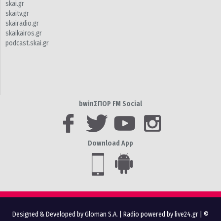
skai.gr
skaitv.gr
skairadio.gr
skaikairos.gr
podcast.skai.gr
bwinΣΠΟΡ FM Social
Download App
Designed & Developed by Gloman S.A.
|
Radio powered by live24.gr
| ©