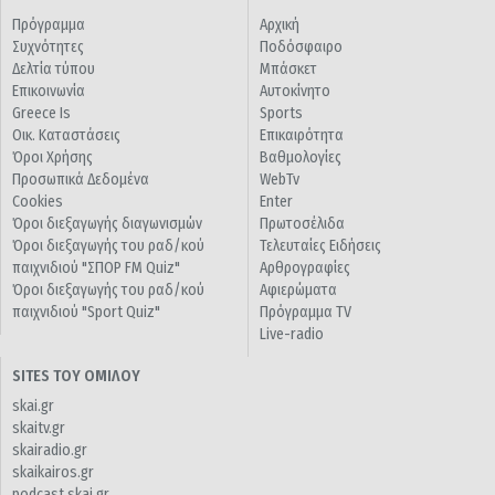
Πρόγραμμα
Αρχική
Συχνότητες
Ποδόσφαιρο
Δελτία τύπου
Μπάσκετ
Επικοινωνία
Αυτοκίνητο
Greece Is
Sports
Οικ. Καταστάσεις
Επικαιρότητα
Όροι Χρήσης
Βαθμολογίες
Προσωπικά Δεδομένα
WebTv
Cookies
Enter
Όροι διεξαγωγής διαγωνισμών
Πρωτοσέλιδα
Όροι διεξαγωγής του ραδ/κού
Τελευταίες Ειδήσεις
παιχνιδιού "ΣΠΟΡ FM Quiz"
Αρθρογραφίες
Όροι διεξαγωγής του ραδ/κού
Αφιερώματα
παιχνιδιού "Sport Quiz"
Πρόγραμμα TV
Live-radio
SITES ΤΟΥ ΟΜΙΛΟΥ
skai.gr
skaitv.gr
skairadio.gr
skaikairos.gr
podcast.skai.gr