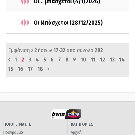
Οι... μπάσχετοι (4/1/2026)
Οι Μπάσχετοι (28/12/2025)
Εμφάνιση ειδήσεων
17-32
από σύνολο
282
‹
1
2
3
4
5
6
7
8
9
10
11
12
13
14
›
15
16
17
18
ΠΟΙΟΙ ΕΙΜΑΣΤΕ
ΚΑΤΗΓΟΡΙΕΣ
Πρόγραμμα
Αρχική