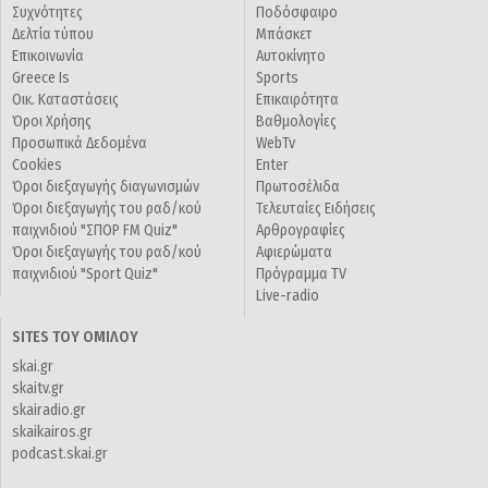
Συχνότητες
Ποδόσφαιρο
Δελτία τύπου
Μπάσκετ
Επικοινωνία
Αυτοκίνητο
Greece Is
Sports
Οικ. Καταστάσεις
Επικαιρότητα
Όροι Χρήσης
Βαθμολογίες
Προσωπικά Δεδομένα
WebTv
Cookies
Enter
Όροι διεξαγωγής διαγωνισμών
Πρωτοσέλιδα
Όροι διεξαγωγής του ραδ/κού
Τελευταίες Ειδήσεις
παιχνιδιού "ΣΠΟΡ FM Quiz"
Αρθρογραφίες
Όροι διεξαγωγής του ραδ/κού
Αφιερώματα
παιχνιδιού "Sport Quiz"
Πρόγραμμα TV
Live-radio
SITES ΤΟΥ ΟΜΙΛΟΥ
skai.gr
skaitv.gr
skairadio.gr
skaikairos.gr
podcast.skai.gr