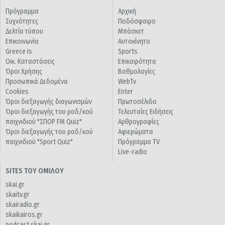
Πρόγραμμα
Αρχική
Συχνότητες
Ποδόσφαιρο
Δελτία τύπου
Μπάσκετ
Επικοινωνία
Αυτοκίνητο
Greece Is
Sports
Οικ. Καταστάσεις
Επικαιρότητα
Όροι Χρήσης
Βαθμολογίες
Προσωπικά Δεδομένα
WebTv
Cookies
Enter
Όροι διεξαγωγής διαγωνισμών
Πρωτοσέλιδα
Όροι διεξαγωγής του ραδ/κού
Τελευταίες Ειδήσεις
παιχνιδιού "ΣΠΟΡ FM Quiz"
Αρθρογραφίες
Όροι διεξαγωγής του ραδ/κού
Αφιερώματα
παιχνιδιού "Sport Quiz"
Πρόγραμμα TV
Live-radio
SITES ΤΟΥ ΟΜΙΛΟΥ
skai.gr
skaitv.gr
skairadio.gr
skaikairos.gr
podcast.skai.gr