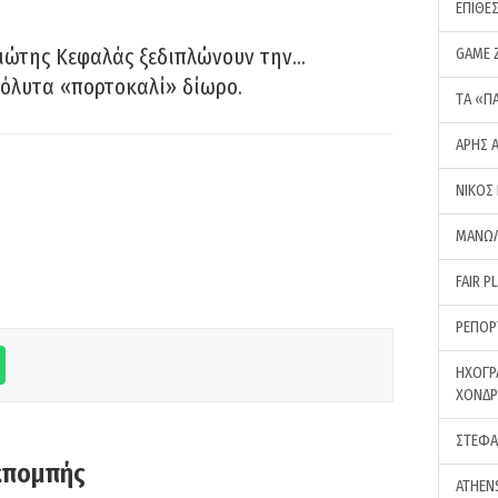
ΕΠΙΘΕ
ιώτης Κεφαλάς ξεδιπλώνουν την…
GAME 
όλυτα «πορτοκαλί» δίωρο.
ΤA «Π
ΑΡΗΣ 
ΝΙΚΟΣ
ΜΑΝΩΛ
FAIR P
ΡΕΠΟΡ
ΗΧΟΓΡ
ΧΟΝΔ
ΣΤΕΦΑ
κπομπής
ATHEN