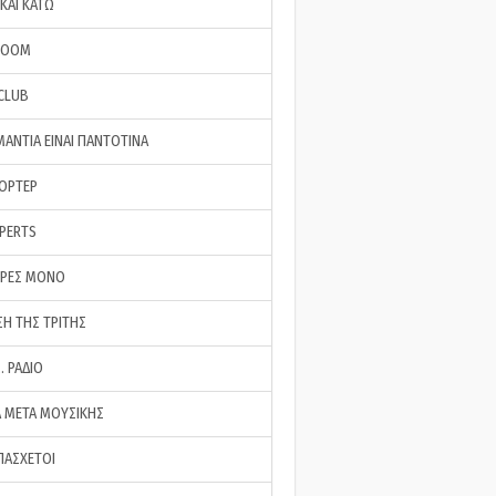
ΚΑΙ ΚΑΤΩ
ROOM
 CLUB
ΜΑΝΤΙΑ ΕΙΝΑΙ ΠΑΝΤΟΤΙΝΑ
ΠΟΡΤΕΡ
XPERTS
ΕΡΕΣ ΜΟΝΟ
ΣΗ ΤΗΣ ΤΡΙΤΗΣ
… ΡΑΔΙΟ
 ΜΕΤΑ ΜΟΥΣΙΚΗΣ
ΠΑΣΧΕΤΟΙ