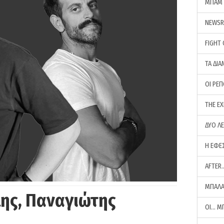
ΜΠΑΜ 
NEWS
FIGHT
ΤΑ ΔΙΑ
ΟΙ ΡΕ
THE E
ΔΥΟ Λ
Η ΕΦΕ
AFTER
ΜΠΑΛΑ
ης, Παναγιώτης
ΟΙ… Μ