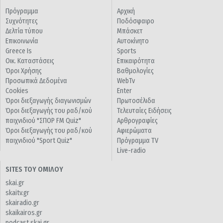
Πρόγραμμα
Αρχική
Συχνότητες
Ποδόσφαιρο
Δελτία τύπου
Μπάσκετ
Επικοινωνία
Αυτοκίνητο
Greece Is
Sports
Οικ. Καταστάσεις
Επικαιρότητα
Όροι Χρήσης
Βαθμολογίες
Προσωπικά Δεδομένα
WebTv
Cookies
Enter
Όροι διεξαγωγής διαγωνισμών
Πρωτοσέλιδα
Όροι διεξαγωγής του ραδ/κού
Τελευταίες Ειδήσεις
παιχνιδιού "ΣΠΟΡ FM Quiz"
Αρθρογραφίες
Όροι διεξαγωγής του ραδ/κού
Αφιερώματα
παιχνιδιού "Sport Quiz"
Πρόγραμμα TV
Live-radio
SITES ΤΟΥ ΟΜΙΛΟΥ
skai.gr
skaitv.gr
skairadio.gr
skaikairos.gr
podcast.skai.gr