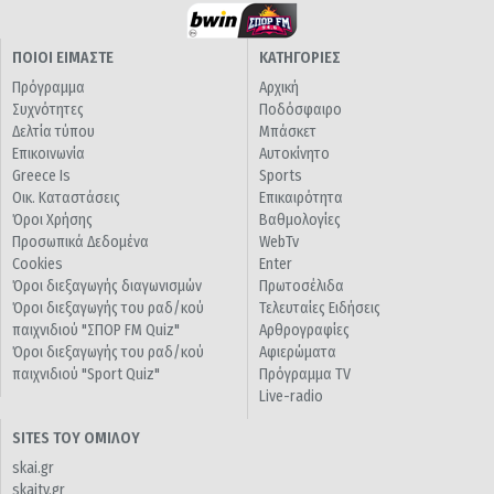
ΠΟΙΟΙ ΕΙΜΑΣΤΕ
ΚΑΤΗΓΟΡΙΕΣ
Πρόγραμμα
Αρχική
Συχνότητες
Ποδόσφαιρο
Δελτία τύπου
Μπάσκετ
Επικοινωνία
Αυτοκίνητο
Greece Is
Sports
Οικ. Καταστάσεις
Επικαιρότητα
Όροι Χρήσης
Βαθμολογίες
Προσωπικά Δεδομένα
WebTv
Cookies
Enter
Όροι διεξαγωγής διαγωνισμών
Πρωτοσέλιδα
Όροι διεξαγωγής του ραδ/κού
Τελευταίες Ειδήσεις
παιχνιδιού "ΣΠΟΡ FM Quiz"
Αρθρογραφίες
Όροι διεξαγωγής του ραδ/κού
Αφιερώματα
παιχνιδιού "Sport Quiz"
Πρόγραμμα TV
Live-radio
SITES ΤΟΥ ΟΜΙΛΟΥ
skai.gr
skaitv.gr