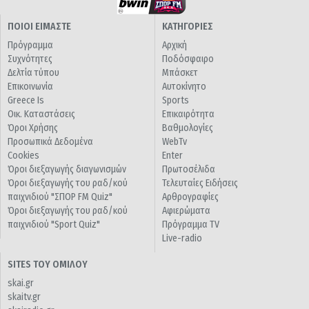
ΠΟΙΟΙ ΕΙΜΑΣΤΕ
ΚΑΤΗΓΟΡΙΕΣ
Πρόγραμμα
Αρχική
Συχνότητες
Ποδόσφαιρο
Δελτία τύπου
Μπάσκετ
Επικοινωνία
Αυτοκίνητο
Greece Is
Sports
Οικ. Καταστάσεις
Επικαιρότητα
Όροι Χρήσης
Βαθμολογίες
Προσωπικά Δεδομένα
WebTv
Cookies
Enter
Όροι διεξαγωγής διαγωνισμών
Πρωτοσέλιδα
Όροι διεξαγωγής του ραδ/κού
Τελευταίες Ειδήσεις
παιχνιδιού "ΣΠΟΡ FM Quiz"
Αρθρογραφίες
Όροι διεξαγωγής του ραδ/κού
Αφιερώματα
παιχνιδιού "Sport Quiz"
Πρόγραμμα TV
Live-radio
SITES ΤΟΥ ΟΜΙΛΟΥ
skai.gr
skaitv.gr