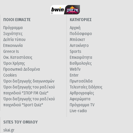
ΠΟΙΟΙ ΕΙΜΑΣΤΕ
ΚΑΤΗΓΟΡΙΕΣ
Πρόγραμμα
Αρχική
Συχνότητες
Ποδόσφαιρο
Δελτία τύπου
Μπάσκετ
Επικοινωνία
Αυτοκίνητο
Greece Is
Sports
Οικ. Καταστάσεις
Επικαιρότητα
Όροι Χρήσης
Βαθμολογίες
Προσωπικά Δεδομένα
WebTv
Cookies
Enter
Όροι διεξαγωγής διαγωνισμών
Πρωτοσέλιδα
Όροι διεξαγωγής του ραδ/κού
Τελευταίες Ειδήσεις
παιχνιδιού "ΣΠΟΡ FM Quiz"
Αρθρογραφίες
Όροι διεξαγωγής του ραδ/κού
Αφιερώματα
παιχνιδιού "Sport Quiz"
Πρόγραμμα TV
Live-radio
SITES ΤΟΥ ΟΜΙΛΟΥ
skai.gr