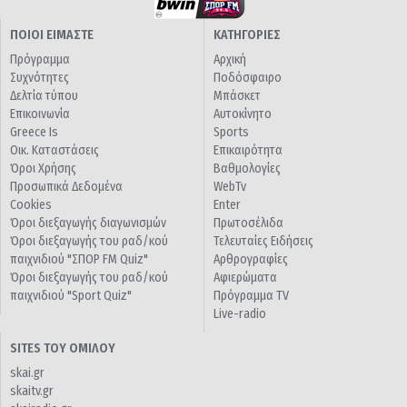
ΠΟΙΟΙ ΕΙΜΑΣΤΕ
ΚΑΤΗΓΟΡΙΕΣ
Πρόγραμμα
Αρχική
Συχνότητες
Ποδόσφαιρο
Δελτία τύπου
Μπάσκετ
Επικοινωνία
Αυτοκίνητο
Greece Is
Sports
Οικ. Καταστάσεις
Επικαιρότητα
Όροι Χρήσης
Βαθμολογίες
Προσωπικά Δεδομένα
WebTv
Cookies
Enter
Όροι διεξαγωγής διαγωνισμών
Πρωτοσέλιδα
Όροι διεξαγωγής του ραδ/κού
Τελευταίες Ειδήσεις
παιχνιδιού "ΣΠΟΡ FM Quiz"
Αρθρογραφίες
Όροι διεξαγωγής του ραδ/κού
Αφιερώματα
παιχνιδιού "Sport Quiz"
Πρόγραμμα TV
Live-radio
SITES ΤΟΥ ΟΜΙΛΟΥ
skai.gr
skaitv.gr