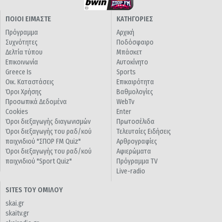
ΠΟΙΟΙ ΕΙΜΑΣΤΕ
ΚΑΤΗΓΟΡΙΕΣ
Πρόγραμμα
Αρχική
Συχνότητες
Ποδόσφαιρο
Δελτία τύπου
Μπάσκετ
Επικοινωνία
Αυτοκίνητο
Greece Is
Sports
Οικ. Καταστάσεις
Επικαιρότητα
Όροι Χρήσης
Βαθμολογίες
Προσωπικά Δεδομένα
WebTv
Cookies
Enter
Όροι διεξαγωγής διαγωνισμών
Πρωτοσέλιδα
Όροι διεξαγωγής του ραδ/κού
Τελευταίες Ειδήσεις
παιχνιδιού "ΣΠΟΡ FM Quiz"
Αρθρογραφίες
Όροι διεξαγωγής του ραδ/κού
Αφιερώματα
παιχνιδιού "Sport Quiz"
Πρόγραμμα TV
Live-radio
SITES ΤΟΥ ΟΜΙΛΟΥ
skai.gr
skaitv.gr