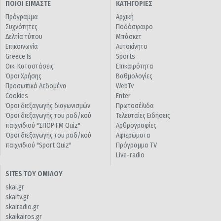
ΠΟΙΟΙ ΕΙΜΑΣΤΕ
ΚΑΤΗΓΟΡΙΕΣ
Πρόγραμμα
Αρχική
Συχνότητες
Ποδόσφαιρο
Δελτία τύπου
Μπάσκετ
Επικοινωνία
Αυτοκίνητο
Greece Is
Sports
Οικ. Καταστάσεις
Επικαιρότητα
Όροι Χρήσης
Βαθμολογίες
Προσωπικά Δεδομένα
WebTv
Cookies
Enter
Όροι διεξαγωγής διαγωνισμών
Πρωτοσέλιδα
Όροι διεξαγωγής του ραδ/κού
Τελευταίες Ειδήσεις
παιχνιδιού "ΣΠΟΡ FM Quiz"
Αρθρογραφίες
Όροι διεξαγωγής του ραδ/κού
Αφιερώματα
παιχνιδιού "Sport Quiz"
Πρόγραμμα TV
Live-radio
SITES ΤΟΥ ΟΜΙΛΟΥ
skai.gr
skaitv.gr
skairadio.gr
skaikairos.gr