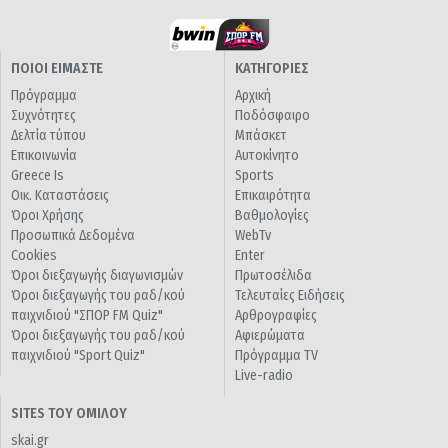
ΠΟΙΟΙ ΕΙΜΑΣΤΕ
ΚΑΤΗΓΟΡΙΕΣ
Πρόγραμμα
Αρχική
Συχνότητες
Ποδόσφαιρο
Δελτία τύπου
Μπάσκετ
Επικοινωνία
Αυτοκίνητο
Greece Is
Sports
Οικ. Καταστάσεις
Επικαιρότητα
Όροι Χρήσης
Βαθμολογίες
Προσωπικά Δεδομένα
WebTv
Cookies
Enter
Όροι διεξαγωγής διαγωνισμών
Πρωτοσέλιδα
Όροι διεξαγωγής του ραδ/κού
Τελευταίες Ειδήσεις
παιχνιδιού "ΣΠΟΡ FM Quiz"
Αρθρογραφίες
Όροι διεξαγωγής του ραδ/κού
Αφιερώματα
παιχνιδιού "Sport Quiz"
Πρόγραμμα TV
Live-radio
SITES ΤΟΥ ΟΜΙΛΟΥ
skai.gr