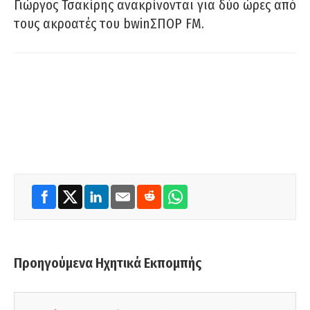
Γιώργος Τσακίρης ανακρίνονται για δύο ώρες από
τους ακροατές του bwinΣΠΟΡ FM.
Προηγούμενα Ηχητικά Εκπομπής