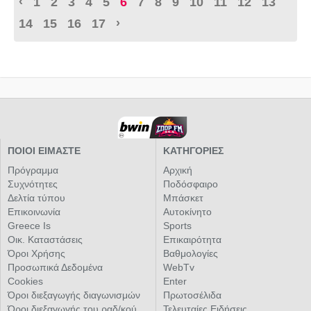
‹
1
2
3
4
5
6
7
8
9
10
11
12
13
›
14
15
16
17
ΠΟΙΟΙ ΕΙΜΑΣΤΕ
ΚΑΤΗΓΟΡΙΕΣ
Πρόγραμμα
Αρχική
Συχνότητες
Ποδόσφαιρο
Δελτία τύπου
Μπάσκετ
Επικοινωνία
Αυτοκίνητο
Greece Is
Sports
Οικ. Καταστάσεις
Επικαιρότητα
Όροι Χρήσης
Βαθμολογίες
Προσωπικά Δεδομένα
WebTv
Cookies
Enter
Όροι διεξαγωγής διαγωνισμών
Πρωτοσέλιδα
Όροι διεξαγωγής του ραδ/κού
Τελευταίες Ειδήσεις