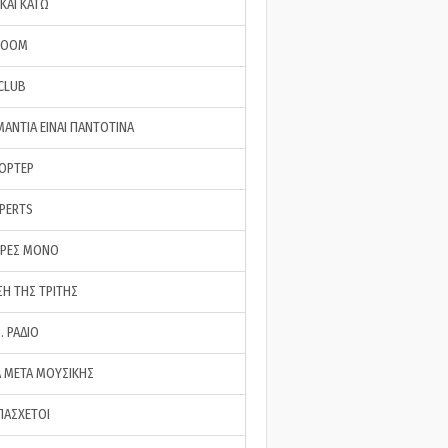
ΚΑΙ ΚΑΤΩ
ROOM
 CLUB
ΜΑΝΤΙΑ ΕΙΝΑΙ ΠΑΝΤΟΤΙΝΑ
ΠΟΡΤΕΡ
XPERTS
ΕΡΕΣ ΜΟΝΟ
ΣΗ ΤΗΣ ΤΡΙΤΗΣ
… ΡΑΔΙΟ
 ΜΕΤΑ ΜΟΥΣΙΚΗΣ
ΠΑΣΧΕΤΟΙ