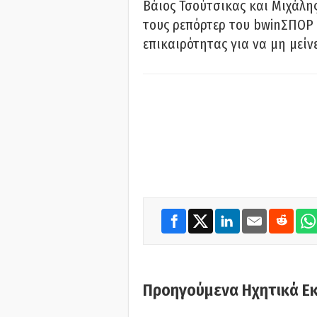
Βάιος Τσούτσικας και Μιχάλης
τους ρεπόρτερ του bwinΣΠΟΡ 
επικαιρότητας για να μη μείν
Προηγούμενα Ηχητικά Ε