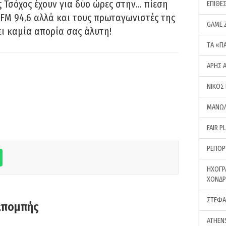
 Τσόχος έχουν για δύο ώρες στην… πίεση
ΕΠΙΘΕ
FM 94,6 αλλά και τους πρωταγωνιστές της
GAME 
ει καμία απορία σας άλυτη!
ΤA «Π
ΑΡΗΣ 
ΝΙΚΟΣ
ΜΑΝΩΛ
FAIR P
ΡΕΠΟΡ
ΗΧΟΓΡ
ΧΟΝΔ
ΣΤΕΦΑ
κπομπής
ATHEN