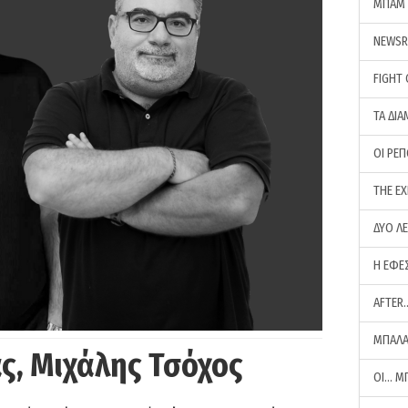
ΜΠΑΜ 
NEWS
FIGHT
ΤΑ ΔΙΑ
ΟΙ ΡΕ
THE E
ΔΥΟ Λ
Η ΕΦΕ
AFTER
ΜΠΑΛΑ
ς, Μιχάλης Τσόχος
ΟΙ… Μ