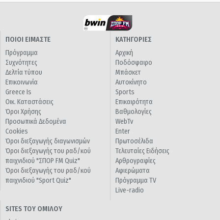
ΠΟΙΟΙ ΕΙΜΑΣΤΕ
ΚΑΤΗΓΟΡΙΕΣ
Πρόγραμμα
Αρχική
Συχνότητες
Ποδόσφαιρο
Δελτία τύπου
Μπάσκετ
Επικοινωνία
Αυτοκίνητο
Greece Is
Sports
Οικ. Καταστάσεις
Επικαιρότητα
Όροι Χρήσης
Βαθμολογίες
Προσωπικά Δεδομένα
WebTv
Cookies
Enter
Όροι διεξαγωγής διαγωνισμών
Πρωτοσέλιδα
Όροι διεξαγωγής του ραδ/κού
Τελευταίες Ειδήσεις
παιχνιδιού "ΣΠΟΡ FM Quiz"
Αρθρογραφίες
Όροι διεξαγωγής του ραδ/κού
Αφιερώματα
παιχνιδιού "Sport Quiz"
Πρόγραμμα TV
Live-radio
SITES ΤΟΥ ΟΜΙΛΟΥ