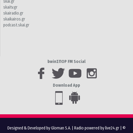
skai.gr
skaitv.gr
skairadio.gr
skaikairos.gr
podcast.skai.gr
bwinΣΠΟΡ FM Social
Download App
Designed & Developed by Gloman S.A.
|
Radio powered by live24.gr
| ©