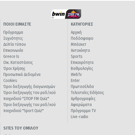
ΠΟΙΟΙ ΕΙΜΑΣΤΕ
ΚΑΤΗΓΟΡΙΕΣ
Πρόγραμμα
Αρχική
Συχνότητες
Ποδόσφαιρο
Δελτία τύπου
Μπάσκετ
Επικοινωνία
Αυτοκίνητο
Greece Is
Sports
Οικ. Καταστάσεις
Επικαιρότητα
Όροι Χρήσης
Βαθμολογίες
Προσωπικά Δεδομένα
WebTv
Cookies
Enter
Όροι διεξαγωγής διαγωνισμών
Πρωτοσέλιδα
Όροι διεξαγωγής του ραδ/κού
Τελευταίες Ειδήσεις
παιχνιδιού "ΣΠΟΡ FM Quiz"
Αρθρογραφίες
Όροι διεξαγωγής του ραδ/κού
Αφιερώματα
παιχνιδιού "Sport Quiz"
Πρόγραμμα TV
Live-radio
SITES ΤΟΥ ΟΜΙΛΟΥ