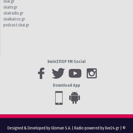
skai.gr
skaitv.gr
skairadio.gr
skaikairos.gr
podcast.skai.gr
bwinΣΠΟΡ FM Social
Download App
Designed & Developed by Gloman S.A.
|
Radio powered by live24.gr
| ©