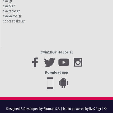
skai.gr
skaitv.gr
skairadio.gr
skaikairos.gr
podcast.skai.gr
bwinΣΠΟΡ FM Social
Download App
Designed & Developed by Gloman S.A.
|
Radio powered by live24.gr
| ©