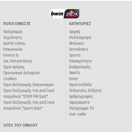
ΠΟΙΟΙ ΕΙΜΑΣΤΕ
ΚΑΤΗΓΟΡΙΕΣ
Πρόγραμμα
Αρχική
Συχνότητες
Ποδόσφαιρο
Δελτία τύπου
Μπάσκετ
Επικοινωνία
Αυτοκίνητο
Greece Is
Sports
Οικ. Καταστάσεις
Επικαιρότητα
Όροι Χρήσης
Βαθμολογίες
Προσωπικά Δεδομένα
WebTv
Cookies
Enter
Όροι διεξαγωγής διαγωνισμών
Πρωτοσέλιδα
Όροι διεξαγωγής του ραδ/κού
Τελευταίες Ειδήσεις
παιχνιδιού "ΣΠΟΡ FM Quiz"
Αρθρογραφίες
Όροι διεξαγωγής του ραδ/κού
Αφιερώματα
παιχνιδιού "Sport Quiz"
Πρόγραμμα TV
Live-radio
SITES ΤΟΥ ΟΜΙΛΟΥ