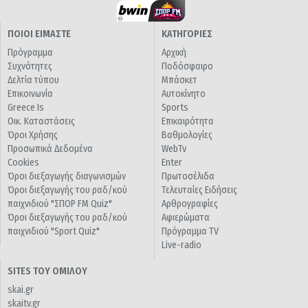
ΠΟΙΟΙ ΕΙΜΑΣΤΕ
ΚΑΤΗΓΟΡΙΕΣ
Πρόγραμμα
Αρχική
Συχνότητες
Ποδόσφαιρο
Δελτία τύπου
Μπάσκετ
Επικοινωνία
Αυτοκίνητο
Greece Is
Sports
Οικ. Καταστάσεις
Επικαιρότητα
Όροι Χρήσης
Βαθμολογίες
Προσωπικά Δεδομένα
WebTv
Cookies
Enter
Όροι διεξαγωγής διαγωνισμών
Πρωτοσέλιδα
Όροι διεξαγωγής του ραδ/κού
Τελευταίες Ειδήσεις
παιχνιδιού "ΣΠΟΡ FM Quiz"
Αρθρογραφίες
Όροι διεξαγωγής του ραδ/κού
Αφιερώματα
παιχνιδιού "Sport Quiz"
Πρόγραμμα TV
Live-radio
SITES ΤΟΥ ΟΜΙΛΟΥ
skai.gr
skaitv.gr