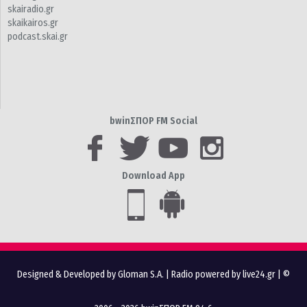
skairadio.gr
skaikairos.gr
podcast.skai.gr
bwinΣΠΟΡ FM Social
Download App
Designed & Developed by Gloman S.A.
|
Radio powered by live24.gr
| ©